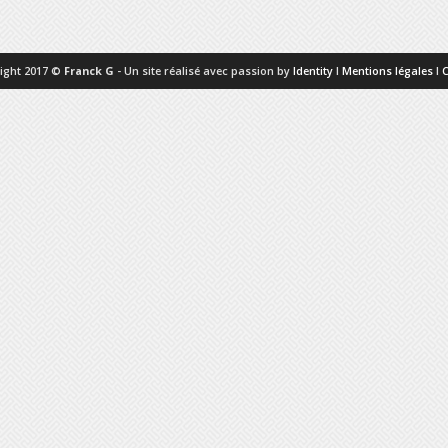
ight 2017 ©
Franck G
- Un site réalisé avec passion by
Identity
I
Mentions légales
I
C