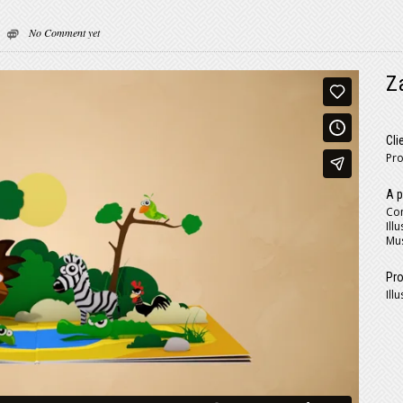
No Comment yet
Z
Cli
Pro
A p
Con
Ill
Mus
Pro
Ill