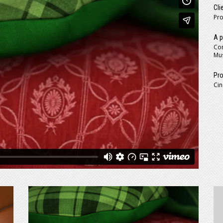
Cli
Pro
A p
Con
Mus
Pro
Cin