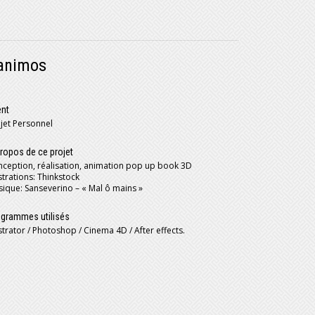
animos
ent
jet Personnel
ropos de ce projet
ception, réalisation, animation pop up book 3D
ustrations: Thinkstock
ique: Sanseverino – « Mal ô mains »
grammes utilisés
ustrator / Photoshop / Cinema 4D / After effects.