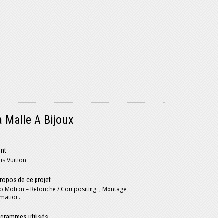
a Malle A Bijoux
ent
is Vuitton
ropos de ce projet
p Motion – Retouche / Compositing , Montage,
mation.
grammes utilisés