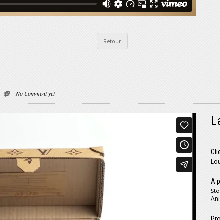
Retour
No Comment yet
L
Cli
Lou
A p
Sto
Ani
Pro