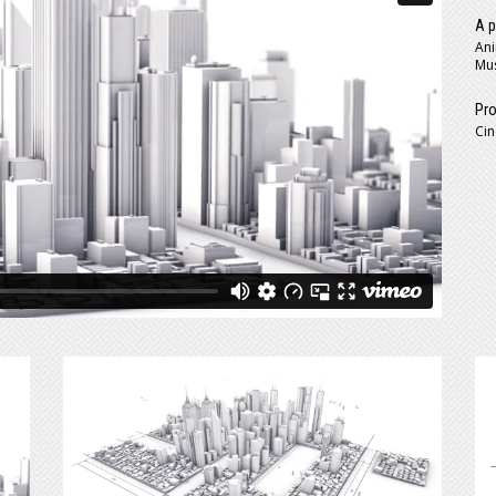
A p
Ani
Mus
Pro
Cin