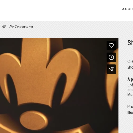
ACCU
No Comment yet
S
Cli
Sh
A p
Cré
an
Mus
Pro
Ill