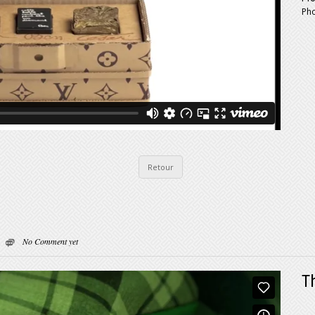
Pho
Retour
No Comment yet
T