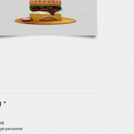
0 °
ent
jet personnel