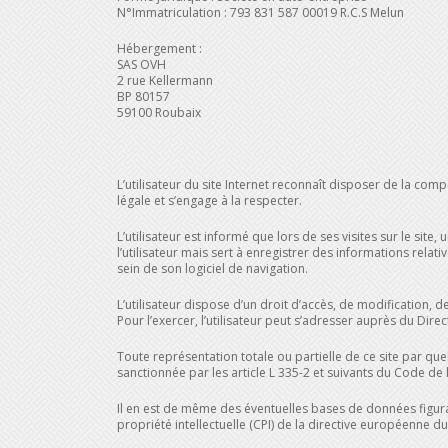
N°Immatriculation : 793 831 587 00019 R.C.S Melun
Hébergement :
SAS OVH
2 rue Kellermann
BP 80157
59100 Roubaix
L’utilisateur du site Internet reconnaît disposer de la com
légale et s’engage à la respecter.
L’utilisateur est informé que lors de ses visites sur le sit
l’utilisateur mais sert à enregistrer des informations relati
sein de son logiciel de navigation.
L’utilisateur dispose d’un droit d’accès, de modification, d
Pour l’exercer, l’utilisateur peut s’adresser auprès du Direc
Toute représentation totale ou partielle de ce site par quel
sanctionnée par les article L 335-2 et suivants du Code de l
Il en est de même des éventuelles bases de données figurant
propriété intellectuelle (CPI) de la directive européenne 