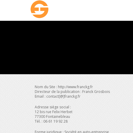
Nom du Site : http://www.franckg.fr
Directeur de la publication : Franck Grosbois
Email : contact[@]franckg.fr
Adresse siège social :
12 bis rue Felix Herbet
77300 Fontainebleau
Tél. : 06 61 19 92 28
Forme juridique : Société en auto-entreprise